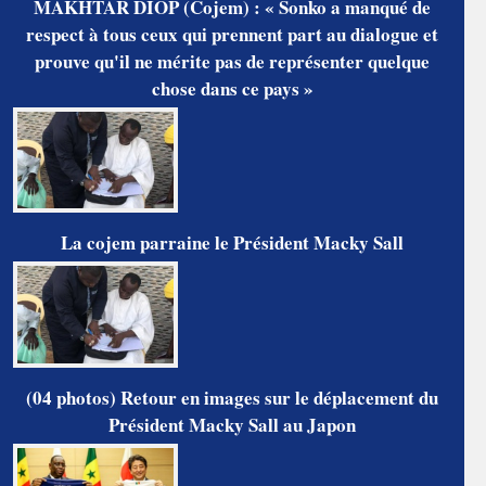
MAKHTAR DIOP (Cojem) : « Sonko a manqué de
respect à tous ceux qui prennent part au dialogue et
prouve qu'il ne mérite pas de représenter quelque
chose dans ce pays »
La cojem parraine le Président Macky Sall
(04 photos) Retour en images sur le déplacement du
Président Macky Sall au Japon