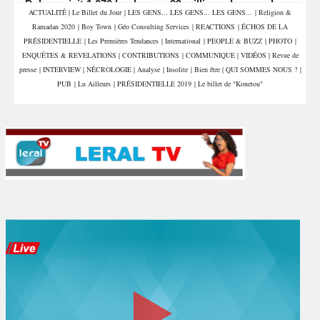
Dakar saisit 1,070 kg de
39 millions de vues, la «
ACTUALITÉ
|
Le Billet du Jour
|
LES GENS... LES GENS... LES GENS...
|
Religion &
drogue et interpelle deux
machine » numérique de
Ramadan 2020
|
Boy Town
|
Géo Consulting Services
|
REACTIONS
|
ÉCHOS DE LA
commerçants
Sonko en pleine
accélération
PRÉSIDENTIELLE
|
Les Premières Tendances
|
International
|
PEOPLE & BUZZ
|
PHOTO
|
ENQUÊTES & REVELATIONS
|
CONTRIBUTIONS
|
COMMUNIQUE
|
VIDÉOS
|
Revue de
presse
|
INTERVIEW
|
NÉCROLOGIE
|
Analyse
|
Insolite
|
Bien être
|
QUI SOMMES NOUS ?
|
PUB
|
Lu Ailleurs
|
PRÉSIDENTIELLE 2019
|
Le billet de "Konetou"