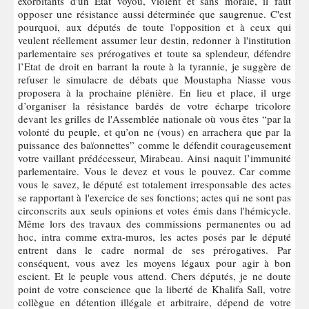
exorbitants d'un État voyou, violent et sans morale, il faut
opposer une résistance aussi déterminée que saugrenue. C'est
pourquoi, aux députés de toute l'opposition et à ceux qui
veulent réellement assumer leur destin, redonner à l'institution
parlementaire ses prérogatives et toute sa splendeur, défendre
l’Etat de droit en barrant la route à la tyrannie, je suggère de
refuser le simulacre de débats que Moustapha Niasse vous
proposera à la prochaine plénière. En lieu et place, il urge
d’organiser la résistance bardés de votre écharpe tricolore
devant les grilles de l'Assemblée nationale où vous êtes “par la
volonté du peuple, et qu’on ne (vous) en arrachera que par la
puissance des baïonnettes” comme le défendit courageusement
votre vaillant prédécesseur, Mirabeau. Ainsi naquit l’immunité
parlementaire. Vous le devez et vous le pouvez. Car comme
vous le savez, le député est totalement irresponsable des actes
se rapportant à l'exercice de ses fonctions; actes qui ne sont pas
circonscrits aux seuls opinions et votes émis dans l'hémicycle.
Même lors des travaux des commissions permanentes ou ad
hoc, intra comme extra-muros, les actes posés par le député
entrent dans le cadre normal de ses prérogatives. Par
conséquent, vous avez les moyens légaux pour agir à bon
escient. Et le peuple vous attend. Chers députés, je ne doute
point de votre conscience que la liberté de Khalifa Sall, votre
collègue en détention illégale et arbitraire, dépend de votre