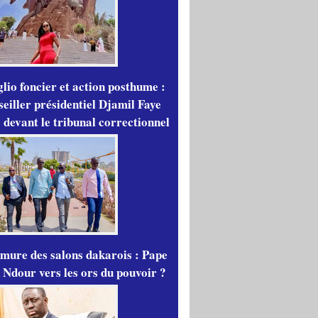
lio foncier et action posthume :
seiller présidentiel Djamil Faye
 devant le tribunal correctionnel
mure des salons dakarois : Pape
 Ndour vers les ors du pouvoir ?