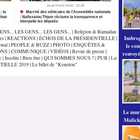
Jeudi 6 Août 2026 - 22:39
: la
Marché des véhicules de l'Assemblée nationale
ébat
: Nafissatou Thiam réclame la transparence et
interpelle les députés
ENS... LES GENS... LES GENS...
|
Religion & Ramadan
Imbrog
es
|
REACTIONS
|
ÉCHOS DE LA PRÉSIDENTIELLE
|
onal
|
PEOPLE & BUZZ
|
PHOTO
|
ENQUÊTES &
le con
ONS
|
COMMUNIQUE
|
VIDÉOS
|
Revue de presse
|
renvoyé
e
|
Insolite
|
Bien être
|
QUI SOMMES NOUS ?
|
PUB
|
Lu
TIELLE 2019
|
Le billet de "Konetou"
Le mur
Malick