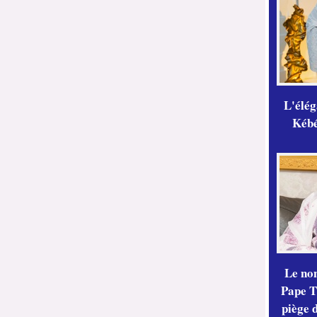
L'élé
Kébé,
Le no
Pape Th
piège 