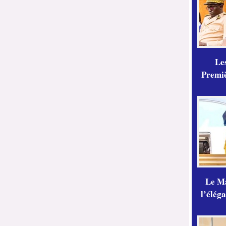
Les
Premiè
Le Ma
l’élég