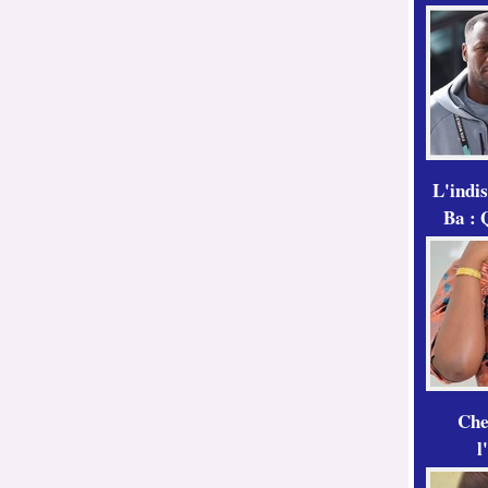
L'indi
Ba : 
Che
l