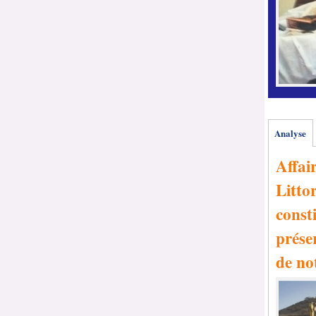
Analyse
Affai
Littor
consti
prése
de no