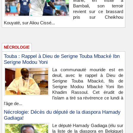
Mané, en visite à
Bambali, son terroir
revient sur ce brassard
pris sur Cheikhou
Kouyaté, sur Aliou Cissé...
NÉCROLOGIE
Touba : Rappel à Dieu de Serigne Touba Mbacké Ibn
Serigne Modou Yoni
La communauté mouride est en
deuil, avec le rappel à Dieu de
Serigne Touba Mbacké, fils de
Serigne Modou Mbacké Yoni Ibn
Khadim Rassoul. Cet érudit de
l'islam a tiré sa révérence ce lundi à
l'âge de...
Nécrologie: Décès du député de la diaspora Hamady
Gadiaga!
Le député Hamady Gadiaga (élu sur
la liste de la diaspora en Belgique)