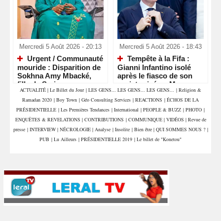
Mercredi 5 Août 2026 - 20:13
Mercredi 5 Août 2026 - 18:43
Urgent / Communauté
Tempête à la Fifa :
mouride : Disparition de
Gianni Infantino isolé
Sokhna Amy Mbacké,
après le fiasco de son
fille de Serigne
projet privé au Maroc
ACTUALITÉ
|
Le Billet du Jour
|
LES GENS... LES GENS... LES GENS...
|
Religion &
Mountakha Mbacké
Ramadan 2020
|
Boy Town
|
Géo Consulting Services
|
REACTIONS
|
ÉCHOS DE LA
PRÉSIDENTIELLE
|
Les Premières Tendances
|
International
|
PEOPLE & BUZZ
|
PHOTO
|
ENQUÊTES & REVELATIONS
|
CONTRIBUTIONS
|
COMMUNIQUE
|
VIDÉOS
|
Revue de
presse
|
INTERVIEW
|
NÉCROLOGIE
|
Analyse
|
Insolite
|
Bien être
|
QUI SOMMES NOUS ?
|
PUB
|
Lu Ailleurs
|
PRÉSIDENTIELLE 2019
|
Le billet de "Konetou"