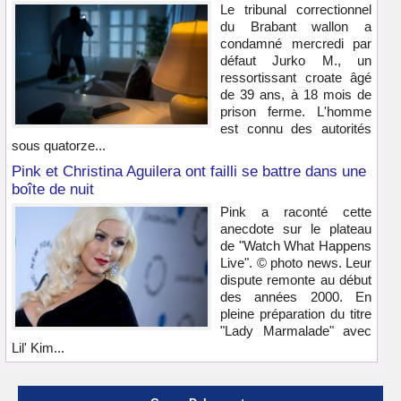
Le tribunal correctionnel
du Brabant wallon a
condamné mercredi par
défaut Jurko M., un
ressortissant croate âgé
de 39 ans, à 18 mois de
prison ferme. L'homme
est connu des autorités
sous quatorze...
Pink et Christina Aguilera ont failli se battre dans une
boîte de nuit
Pink a raconté cette
anecdote sur le plateau
de "Watch What Happens
Live". © photo news. Leur
dispute remonte au début
des années 2000. En
pleine préparation du titre
"Lady Marmalade" avec
Lil' Kim...