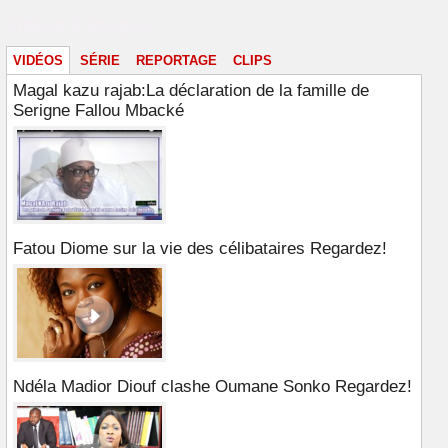
Vidéos & images
VIDÉOS
SÉRIE
REPORTAGE
CLIPS
Magal kazu rajab:La déclaration de la famille de
Serigne Fallou Mbacké
Fatou Diome sur la vie des célibataires Regardez!
Ndéla Madior Diouf clashe Oumane Sonko Regardez!