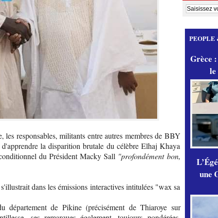
PEOPLE 
Grèce :
le
le, les responsables, militants entre autres membres de BBY
 d'apprendre la disparition brutale du célèbre Elhaj Khaya
nconditionnel du Président Macky Sall
"profondément bon,
L’Égér
une G
'illustrait dans les émissions interactives intitulées "wax sa
 du département de Pikine (précisément de Thiaroye sur
tillesse, ses remarques également, toujours pondérées,