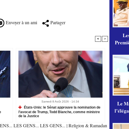
Envoyer à un ami
Partager
Les
<
>
Premiè
Le Ma
Samedi 8 Août 2026 - 14:34
États-Unis: le Sénat approuve la nomination de
l’élég
e
l’avocat de Trump, Todd Blanche, comme ministre
de la Justice
ENS... LES GENS... LES GENS...
|
Religion & Ramadan