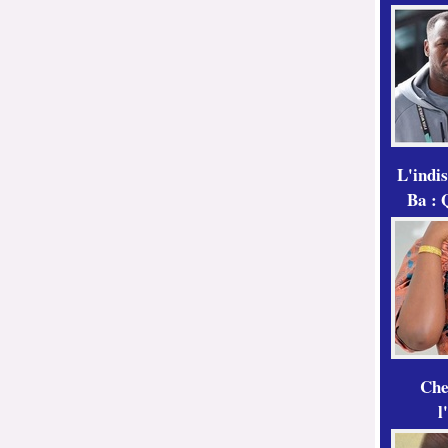
L'indi
Ba : 
Che
l