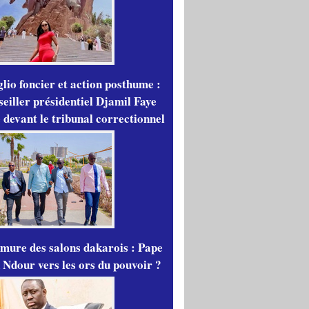
lio foncier et action posthume :
seiller présidentiel Djamil Faye
 devant le tribunal correctionnel
mure des salons dakarois : Pape
 Ndour vers les ors du pouvoir ?