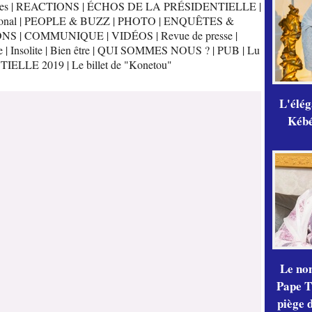
es
|
REACTIONS
|
ÉCHOS DE LA PRÉSIDENTIELLE
|
onal
|
PEOPLE & BUZZ
|
PHOTO
|
ENQUÊTES &
ONS
|
COMMUNIQUE
|
VIDÉOS
|
Revue de presse
|
e
|
Insolite
|
Bien être
|
QUI SOMMES NOUS ?
|
PUB
|
Lu
TIELLE 2019
|
Le billet de "Konetou"
L'élé
Kébé,
Le no
Pape Th
piège 