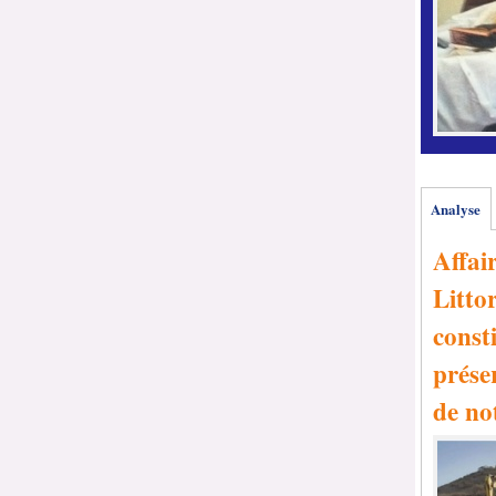
Analyse
Affai
Littor
consti
prése
de no