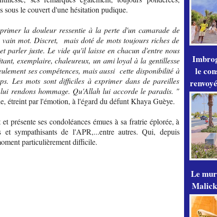
es sous le couvert d'une hésitation pudique.
xprimer la douleur ressentie à la perte d'un camarade de
n vain mot. Discret, mais doté de mots toujours riches de
t parler juste. Le vide qu'il laisse en chacun d'entre nous
Imbrog
ant, exemplaire, chaleureux, un ami loyal à la gentillesse
le con
eulement ses compétences, mais aussi cette disponibilité à
mps. Les mots sont difficiles à exprimer dans de pareilles
renvoyé
 lui rendons hommage. Qu'Allah lui accorde le paradis. "
e, étreint par l'émotion, à l'égard du défunt Khaya Guèye.
 et présente ses condoléances émues à sa fratrie éplorée, à
s et sympathisants de l'APR,...entre autres. Qui, depuis
moment particulièrement difficile.
Le mur
Malick