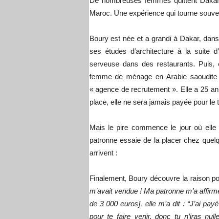
De nombreuses femmes quittent Dakar po
Maroc. Une expérience qui tourne souve
Boury est née et a grandi à Dakar, dans 
ses études d’architecture à la suite
serveuse dans des restaurants. Puis, 
femme de ménage en Arabie saoudite s
« agence de recrutement ». Elle a 25 ans
place, elle ne sera jamais payée pour le t
Mais le pire commence le jour où elle
patronne essaie de la placer chez quelqu
arrivent :
Finalement, Boury découvre la raison pou
m’avait vendue ! Ma patronne m’a affirmé
de 3 000 euros], elle m’a dit : “J’ai payé
pour te faire venir, donc tu n’iras n