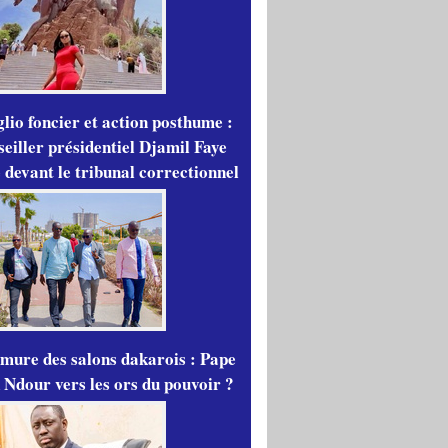
lio foncier et action posthume :
seiller présidentiel Djamil Faye
 devant le tribunal correctionnel
mure des salons dakarois : Pape
 Ndour vers les ors du pouvoir ?