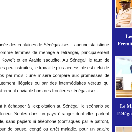
Les
Premiè
ée des centaines de Sénégalaises – aucune statistique
ler comme femmes de ménage à l’étranger, principalement
 Koweït et en Arabie saoudite. Au Sénégal, le taux de
peu instruites, le travail le plus accessible est celui de
euros par mois : une misère comparé aux promesses de
utement illégales ou par des intermédiaires véreux qui
utrement enviable hors des frontières sénégalaises.
Le Ma
 à échapper à l’exploitation au Sénégal, le scénario se
l’élég
extérieur. Seules dans un pays étranger dont elles parlent
e, sans papiers ni téléphone (confisqués par le patron),
s jour de pause, congé ou arrêt maladie, pour un salaire