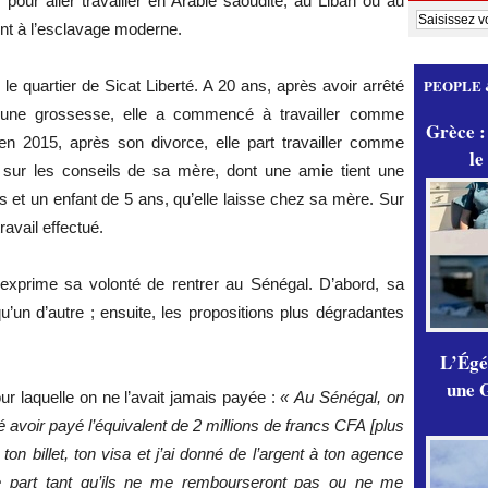
ur aller travailler en Arabie saoudite, au Liban ou au
nt à l’esclavage moderne.
PEOPLE 
le quartier de Sicat Liberté. A 20 ans, après avoir arrêté
 d’une grossesse, elle a commencé à travailler comme
Grèce :
en 2015, après son divorce, elle part travailler comme
le
ur les conseils de sa mère, dont une amie tient une
 et un enfant de 5 ans, qu’elle laisse chez sa mère. Sur
ravail effectué.
 exprime sa volonté de rentrer au Sénégal. D’abord, sa
’un d’autre ; ensuite, les propositions plus dégradantes
L’Égér
une G
r laquelle on ne l’avait jamais payée :
« Au Sénégal, on
 avoir payé l’équivalent de 2 millions de francs CFA [plus
 ton billet, ton visa et j’ai donné de l’argent à ton agence
ulle part tant qu’ils ne me rembourseront pas ou ne me