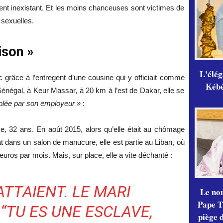
ment inexistant. Et les moins chanceuses sont victimes de
sexuelles.
ison »
L'élé
c grâce à l’entregent d’une cousine qui y officiait comme
Kébé,
 Sénégal, à Keur Massar, à 20 km à l’est de Dakar, elle se
violée par son employeur »
:
e, 32 ans.
En août 2015, alors qu’elle était au chômage
 dans un salon de manucure, elle est partie au Liban, où
0 euros par mois. Mais, sur place, elle a vite déchanté :
ATTAIENT. LE MARI
Le no
Pape Th
 “TU ES UNE ESCLAVE,
piège 