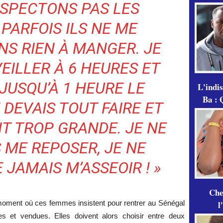
SPECTONS PAS LES
” PARFOIS ILS NE ME
NS RIEN À MANGER. JE
EILLER À 6 HEURES ET
JUSQU’À 1 HEURE LE
L'indi
Ba : 
 DEVAIS TOUT FAIRE ET
IT TROP GRANDE. JE NE
 ME REPOSER, JE NE
JAMAIS M’ASSEOIR ! »
Che
l
oment où ces femmes insistent pour rentrer au Sénégal
es et vendues. Elles doivent alors choisir entre deux