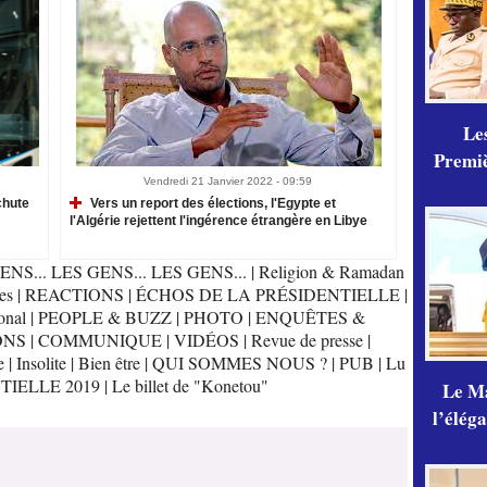
Les
Premiè
Vendredi 21 Janvier 2022 - 09:59
chute
Vers un report des élections, l'Egypte et
l'Algérie rejettent l'ingérence étrangère en Libye
ENS... LES GENS... LES GENS...
|
Religion & Ramadan
es
|
REACTIONS
|
ÉCHOS DE LA PRÉSIDENTIELLE
|
onal
|
PEOPLE & BUZZ
|
PHOTO
|
ENQUÊTES &
ONS
|
COMMUNIQUE
|
VIDÉOS
|
Revue de presse
|
e
|
Insolite
|
Bien être
|
QUI SOMMES NOUS ?
|
PUB
|
Lu
TIELLE 2019
|
Le billet de "Konetou"
Le Ma
l’élég