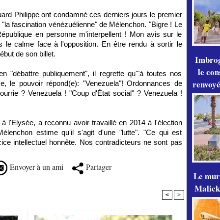
ard Philippe ont condamné ces derniers jours le premier
 "la fascination vénézuélienne" de Mélenchon. "Bigre ! Le
République en personne m'interpellent ! Mon avis sur le
le calme face à l'opposition. En être rendu à sortir le
but de son billet.
Imbrog
le con
en "débattre publiquement", il regrette qu'"à toutes nos
renvoyé
e, le pouvoir répond(e): "Venezuela"! Ordonnances de
pourrie ? Venezuela ! "Coup d'État social" ? Venezuela !
à l'Elysée, a reconnu avoir travaillé en 2014 à l'élection
élenchon estime qu'il s'agit d'une "lutte". "Ce qui est
ice intellectuel honnête. Nos contradicteurs ne sont pas
Envoyer à un ami
Partager
Le mur
Malick
<
>