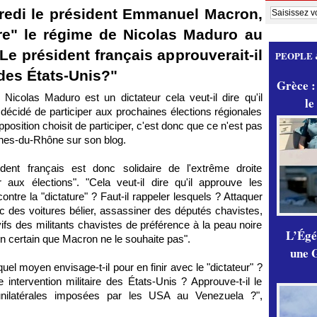
credi le président Emmanuel Macron,
ure" le régime de Nicolas Maduro au
Le président français approuverait-il
PEOPLE 
 des États-Unis?"
Grèce :
 Nicolas Maduro est un dictateur cela veut-il dire qu'il
le
décidé de participer aux prochaines élections régionales
opposition choisit de participer, c'est donc que ce n'est pas
uches-du-Rhône sur son blog.
sident français est donc solidaire de l'extrême droite
 aux élections". "Cela veut-il dire qu'il approuve les
ntre la "dictature" ? Faut-il rappeler lesquels ? Attaquer
c des voitures bélier, assassiner des députés chavistes,
 vifs des militants chavistes de préférence à la peau noire
L’Égér
en certain que Macron ne le souhaite pas".
une G
el moyen envisage-t-il pour en finir avec le "dictateur" ?
e intervention militaire des États-Unis ? Approuve-t-il le
nilatérales imposées par les USA au Venezuela ?",