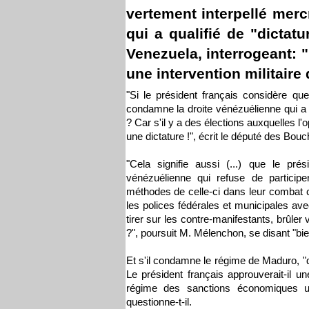
vertement interpellé mer
qui a qualifié de "dictat
Venezuela, interrogeant: "
une intervention militaire
"Si le président français considère que
condamne la droite vénézuélienne qui a 
? Car s'il y a des élections auxquelles l'
une dictature !", écrit le député des Bo
"Cela signifie aussi (...) que le pré
vénézuélienne qui refuse de participer
méthodes de celle-ci dans leur combat co
les polices fédérales et municipales ave
tirer sur les contre-manifestants, brûler
?", poursuit M. Mélenchon, se disant "bi
Et s'il condamne le régime de Maduro, "qu
Le président français approuverait-il un
régime des sanctions économiques u
questionne-t-il.