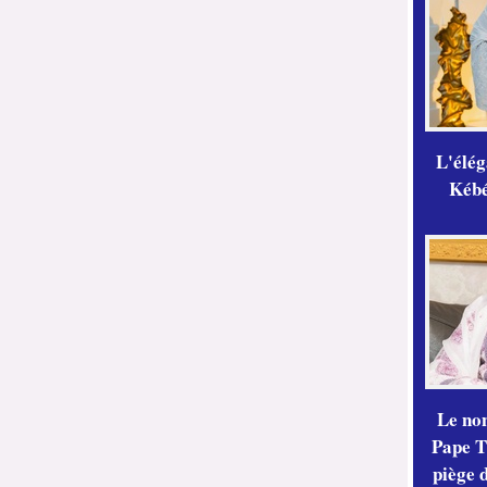
L'élé
Kébé,
Le no
Pape Th
piège 