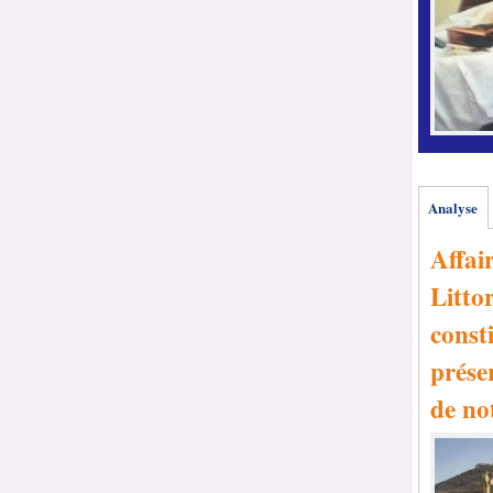
Analyse
Affai
Littor
consti
prése
de no