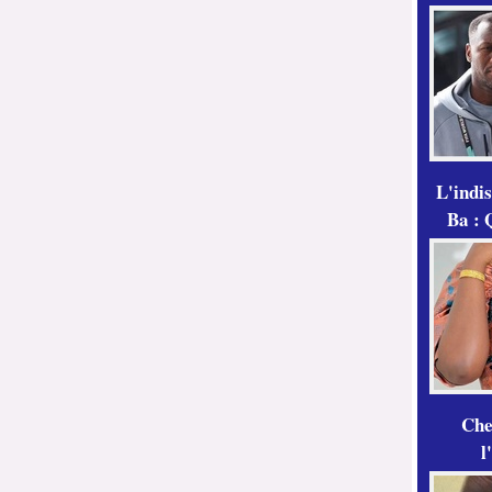
L'indi
Ba : 
Che
l