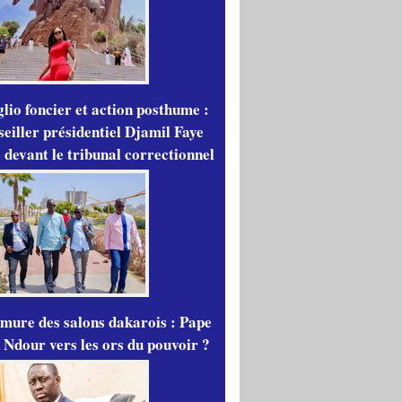
lio foncier et action posthume :
seiller présidentiel Djamil Faye
 devant le tribunal correctionnel
mure des salons dakarois : Pape
 Ndour vers les ors du pouvoir ?