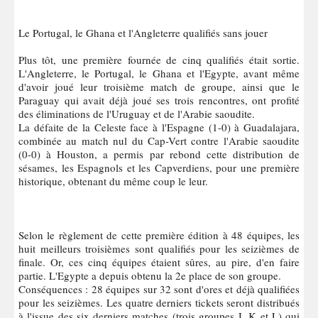
Le Portugal, le Ghana et l'Angleterre qualifiés sans jouer
Plus tôt, une première fournée de cinq qualifiés était sortie.
L'Angleterre, le Portugal, le Ghana et l'Egypte, avant même
d'avoir joué leur troisième match de groupe, ainsi que le
Paraguay qui avait déjà joué ses trois rencontres, ont profité
des éliminations de l'Uruguay et de l'Arabie saoudite.
La défaite de la Celeste face à l'Espagne (1-0) à Guadalajara,
combinée au match nul du Cap-Vert contre l'Arabie saoudite
(0-0) à Houston, a permis par rebond cette distribution de
sésames, les Espagnols et les Capverdiens, pour une première
historique, obtenant du même coup le leur.
Selon le règlement de cette première édition à 48 équipes, les
huit meilleurs troisièmes sont qualifiés pour les seizièmes de
finale. Or, ces cinq équipes étaient sûres, au pire, d'en faire
partie. L'Egypte a depuis obtenu la 2e place de son groupe.
Conséquences : 28 équipes sur 32 sont d'ores et déjà qualifiées
pour les seizièmes. Les quatre derniers tickets seront distribués
à l'issue des six derniers matches (trois groupes J, K et L) qui