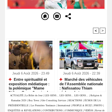
<
>
Recommandé Pour Vous
Jeudi 6 Août 2026 - 23:49
Jeudi 6 Août 2026 - 22:39
Entre spiritualité et
Marché des véhicules
exposition médiatique :
de l'Assemblée nationale
la polémique "Mame
: Nafissatou Thiam
Ndiaye Savon" ravive le
réclame la transparence
ACTUALITÉ
|
Le Billet du Jour
|
LES GENS... LES GENS... LES GENS...
|
Religion &
débat sur le respect des
et interpelle les députés
Ramadan 2020
|
Boy Town
|
Géo Consulting Services
|
REACTIONS
|
ÉCHOS DE LA
lieux saints
PRÉSIDENTIELLE
|
Les Premières Tendances
|
International
|
PEOPLE & BUZZ
|
PHOTO
|
ENQUÊTES & REVELATIONS
|
CONTRIBUTIONS
|
COMMUNIQUE
|
VIDÉOS
|
Revue de