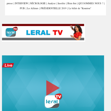
presse
|
INTERVIEW
|
NÉCROLOGIE
|
Analyse
|
Insolite
|
Bien être
|
QUI SOMMES NOUS ?
|
PUB
|
Lu Ailleurs
|
PRÉSIDENTIELLE 2019
|
Le billet de "Konetou"