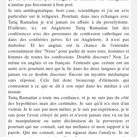
n'amène pas forcement à bon port.
Je suis antidogmatique, hors case, scientifique et j'ai un avis
particulier sur le religieux. Pourtant, dans mes échanges avec
Tariq Ramadan je n'ai jamais eu affaire à du prosélytisme.
D'ailleurs, ici, en Angleterre Tariq Ramadan fait des
conférences avec des personnes de confession catholique ou
dans des confréries juives. Ici en Angleterre, il n'est pas
diabolisé. Et les anglais ont la chance de l'entendre
constamment dire "Nous" pour parler de nous tous, hommes et
femmes de toutes les confessions. Double discours? Non. Le
même en anglais et en français. J'entends que certain ont un
autre avis pourtant moi qui le lie dans les deux langues je n'ai
jamais vu ce double discours. Encore un mystère médiatique
sans réponse. Cela fait donc beaucoup d'éléments qui
contrastent à ce qui se dit à son sujet dans les médias à cet
instant.
Tariq Ramadan a toute ma confiance, et je ne suis pas du côté
des hypothèses mais des certitudes. Je sais qu'il n'a rien d'un
violeur. Je le sais par mon métier, je le sais par expérience, je le
sais pour l'avoir côtoyé de près et n'avoir jamais rien vu en lui
de manipulateur ou autre déclinaison de la perversion et
pourtant qui me connaît, sait ma méfiance et mon rapport à la
parole. Qui me connait, sait ma rigueur dans l'analyse. Je ne