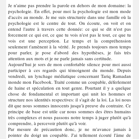
Je n'aime pas prendre la parole en dehors de mon domaine: la
psychologie. En effet, pour moi la psychologie est mon mode
d'accès au monde. Je me suis structurée dans une famille où la
psychologie est le centre de tout. On écoute, on voit et on
entend l'autre à travers cette donnée: ce qui se dit n'est pas
forcement ce qui est, ce que tu vois n'est pas le tout, ce que tu
vois est une perception. Le temps et la compréhension
seulement t'amènent à la vérité. Je prends toujours mon temps
pour parler, je pose d'abord des hypothèses, je fais très
attention aux mots et je ne parle jamais sans certitude.
Aujourd'hui je sors de mon confortable silence pour moi aussi
participer à ces regards qui témoignent du monde. Depuis
vendredi, un lynchage médiatique concernant Tariq Ramadan
inonde mon Facebook. Traité comme un coupable, déferlement
de haine et spéculation en tout genre. Pourtant il y a quelque
chose de fondamental et important qui unit les hommes et
structure nos identités respectives: il s'agit de la loi. La loi nous
dit que nous sommes innocents jusqu'à preuve du contraire. Ce
principe de base est utile car nous sommes des êtres humains
très complexes et nous passons notre temps à juger plutôt qu'à
comprendre, à percevoir plutôt qu'à voir.
Par mesure de précaution donc, je ne m'avance jamais à
pointer du doigt un coupable. J'ai tellement écouté l'âme de