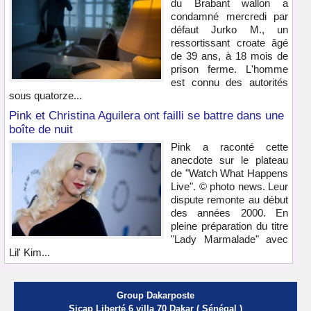
du Brabant wallon a
condamné mercredi par
défaut Jurko M., un
ressortissant croate âgé
de 39 ans, à 18 mois de
prison ferme. L'homme
est connu des autorités
sous quatorze...
Pink et Christina Aguilera ont failli se battre dans une
boîte de nuit
Pink a raconté cette
anecdote sur le plateau
de "Watch What Happens
Live". © photo news. Leur
dispute remonte au début
des années 2000. En
pleine préparation du titre
"Lady Marmalade" avec
Lil' Kim...
Group Dakarposte
Sicap Liberté 6 villa 70 Dakar ( Sénégal )