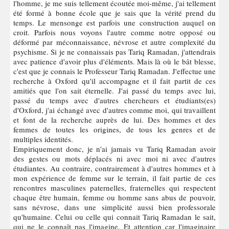
l'homme, je me suis tellement écoutée moi-même, j'ai tellement
été formé à bonne école que je sais que la vérité prend du
temps. Le mensonge est parfois une construction auquel on
croit. Parfois nous voyons l'autre comme notre opposé ou
déformé par méconnaissance, névrose et autre complexité du
psychisme. Si je ne connaissais pas Tariq Ramadan, j'attendrais
avec patience d'avoir plus d'éléments. Mais là où le bât blesse,
c'est que je connais le Professeur Tariq Ramadan. J'effectue une
recherche à Oxford qu'il accompagne et il fait partit de ces
amitiés que l'on sait éternelle. J'ai passé du temps avec lui,
passé du temps avec d'autres chercheurs et étudiants(es)
d'Oxford, j'ai échangé avec d'autres comme moi, qui travaillent
et font de la recherche auprès de lui. Des hommes et des
femmes de toutes les origines, de tous les genres et de
multiples identités.
Empiriquement donc, je n'ai jamais vu Tariq Ramadan avoir
des gestes ou mots déplacés ni avec moi ni avec d'autres
étudiantes. Au contraire, contrairement à d'autres hommes et à
mon expérience de femme sur le terrain, il fait partie de ces
rencontres masculines paternelles, fraternelles qui respectent
chaque être humain, femme ou homme sans abus de pouvoir,
sans névrose, dans une simplicité aussi bien professorale
qu'humaine. Celui ou celle qui connait Tariq Ramadan le sait,
qui ne le connaît pas l'imagine. Et attention car l'imaginaire