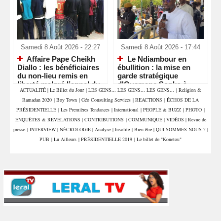
Samedi 8 Août 2026 - 22:27
Samedi 8 Août 2026 - 17:44
Affaire Pape Cheikh
Le Ndiambour en
Diallo : les bénéficiaires
ébullition : la mise en
du non-lieu remis en
garde stratégique
liberté malgré l’appel du
d'Ousmane Sonko à
ACTUALITÉ
|
Le Billet du Jour
|
LES GENS... LES GENS... LES GENS...
|
Religion &
parquet
Louga
Ramadan 2020
|
Boy Town
|
Géo Consulting Services
|
REACTIONS
|
ÉCHOS DE LA
PRÉSIDENTIELLE
|
Les Premières Tendances
|
International
|
PEOPLE & BUZZ
|
PHOTO
|
ENQUÊTES & REVELATIONS
|
CONTRIBUTIONS
|
COMMUNIQUE
|
VIDÉOS
|
Revue de
presse
|
INTERVIEW
|
NÉCROLOGIE
|
Analyse
|
Insolite
|
Bien être
|
QUI SOMMES NOUS ?
|
PUB
|
Lu Ailleurs
|
PRÉSIDENTIELLE 2019
|
Le billet de "Konetou"