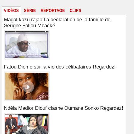
Vidéos & images
VIDÉOS
SÉRIE
REPORTAGE
CLIPS
Magal kazu rajab:La déclaration de la famille de
Serigne Fallou Mbacké
Fatou Diome sur la vie des célibataires Regardez!
Ndéla Madior Diouf clashe Oumane Sonko Regardez!