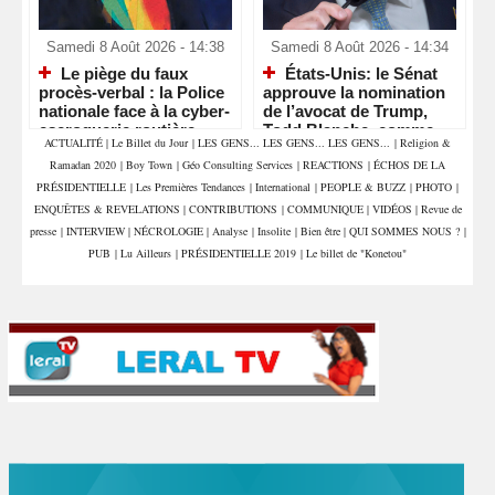
Samedi 8 Août 2026 - 14:38
Samedi 8 Août 2026 - 14:34
Le piège du faux
États-Unis: le Sénat
procès-verbal : la Police
approuve la nomination
nationale face à la cyber-
de l’avocat de Trump,
escroquerie routière
Todd Blanche, comme
ACTUALITÉ
|
Le Billet du Jour
|
LES GENS... LES GENS... LES GENS...
|
Religion &
ministre de la Justice
Ramadan 2020
|
Boy Town
|
Géo Consulting Services
|
REACTIONS
|
ÉCHOS DE LA
PRÉSIDENTIELLE
|
Les Premières Tendances
|
International
|
PEOPLE & BUZZ
|
PHOTO
|
ENQUÊTES & REVELATIONS
|
CONTRIBUTIONS
|
COMMUNIQUE
|
VIDÉOS
|
Revue de
presse
|
INTERVIEW
|
NÉCROLOGIE
|
Analyse
|
Insolite
|
Bien être
|
QUI SOMMES NOUS ?
|
PUB
|
Lu Ailleurs
|
PRÉSIDENTIELLE 2019
|
Le billet de "Konetou"