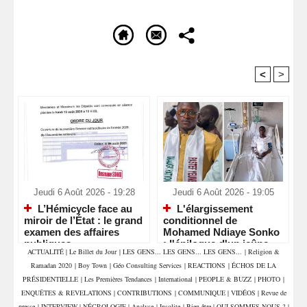
<
>
Recommandé Pour Vous
Jeudi 6 Août 2026 - 19:28
Jeudi 6 Août 2026 - 19:05
L’Hémicycle face au
L'élargissement
miroir de l’État : le grand
conditionnel de
examen des affaires
Mohamed Ndiaye Sonko
publiques
: l'épilogue d'un jeûne
ACTUALITÉ
|
Le Billet du Jour
|
LES GENS... LES GENS... LES GENS...
|
Religion &
contestataire
Ramadan 2020
|
Boy Town
|
Géo Consulting Services
|
REACTIONS
|
ÉCHOS DE LA
PRÉSIDENTIELLE
|
Les Premières Tendances
|
International
|
PEOPLE & BUZZ
|
PHOTO
|
ENQUÊTES & REVELATIONS
|
CONTRIBUTIONS
|
COMMUNIQUE
|
VIDÉOS
|
Revue de
presse
|
INTERVIEW
|
NÉCROLOGIE
|
Analyse
|
Insolite
|
Bien être
|
QUI SOMMES NOUS ?
|