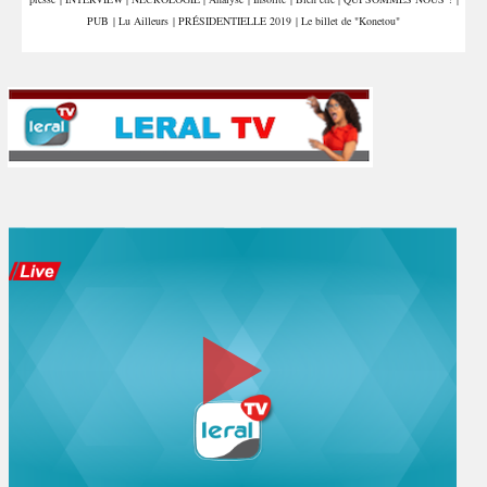
PUB
|
Lu Ailleurs
|
PRÉSIDENTIELLE 2019
|
Le billet de "Konetou"