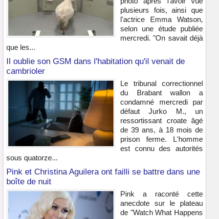
photo après l'avoir vue
plusieurs fois, ainsi que
l'actrice Emma Watson,
selon une étude publiée
mercredi. "On savait déjà
que les...
Il oublie son GSM dans l'habitation qu'il venait de
cambrioler
Le tribunal correctionnel
du Brabant wallon a
condamné mercredi par
défaut Jurko M., un
ressortissant croate âgé
de 39 ans, à 18 mois de
prison ferme. L'homme
est connu des autorités
sous quatorze...
Pink et Christina Aguilera ont failli se battre dans une
boîte de nuit
Pink a raconté cette
anecdote sur le plateau
de "Watch What Happens