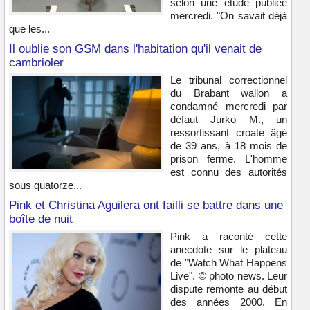
selon une étude publiée
mercredi. "On savait déjà
que les...
Il oublie son GSM dans l'habitation qu'il venait de
cambrioler
Le tribunal correctionnel
du Brabant wallon a
condamné mercredi par
défaut Jurko M., un
ressortissant croate âgé
de 39 ans, à 18 mois de
prison ferme. L'homme
est connu des autorités
sous quatorze...
Pink et Christina Aguilera ont failli se battre dans une
boîte de nuit
Pink a raconté cette
anecdote sur le plateau
de "Watch What Happens
Live". © photo news. Leur
dispute remonte au début
des années 2000. En