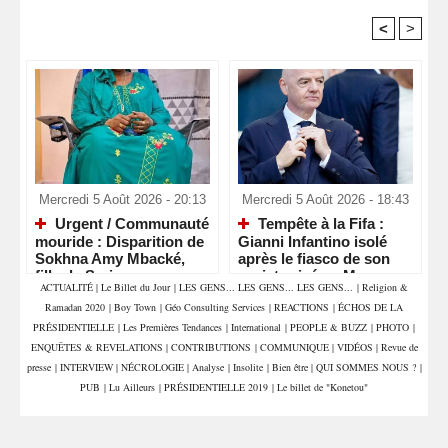
<
>
Recommandé Pour Vous
Mercredi 5 Août 2026 - 20:13
Mercredi 5 Août 2026 - 18:43
Urgent / Communauté
Tempête à la Fifa :
mouride : Disparition de
Gianni Infantino isolé
Sokhna Amy Mbacké,
après le fiasco de son
fille de Serigne
projet privé au Maroc
ACTUALITÉ
|
Le Billet du Jour
|
LES GENS... LES GENS... LES GENS...
|
Religion &
Mountakha Mbacké
Ramadan 2020
|
Boy Town
|
Géo Consulting Services
|
REACTIONS
|
ÉCHOS DE LA
PRÉSIDENTIELLE
|
Les Premières Tendances
|
International
|
PEOPLE & BUZZ
|
PHOTO
|
ENQUÊTES & REVELATIONS
|
CONTRIBUTIONS
|
COMMUNIQUE
|
VIDÉOS
|
Revue de
presse
|
INTERVIEW
|
NÉCROLOGIE
|
Analyse
|
Insolite
|
Bien être
|
QUI SOMMES NOUS ?
|
PUB
|
Lu Ailleurs
|
PRÉSIDENTIELLE 2019
|
Le billet de "Konetou"