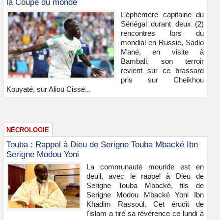
la Coupe du monde
L’éphémère capitaine du
Sénégal durant deux (2)
rencontres lors du
mondial en Russie, Sadio
Mané, en visite à
Bambali, son terroir
revient sur ce brassard
pris sur Cheikhou
Kouyaté, sur Aliou Cissé...
NÉCROLOGIE
Touba : Rappel à Dieu de Serigne Touba Mbacké Ibn
Serigne Modou Yoni
La communauté mouride est en
deuil, avec le rappel à Dieu de
Serigne Touba Mbacké, fils de
Serigne Modou Mbacké Yoni Ibn
Khadim Rassoul. Cet érudit de
l'islam a tiré sa révérence ce lundi à