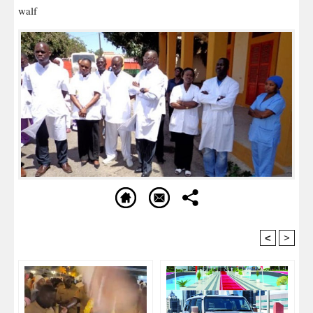
walf
<
>
Recommandé Pour Vous