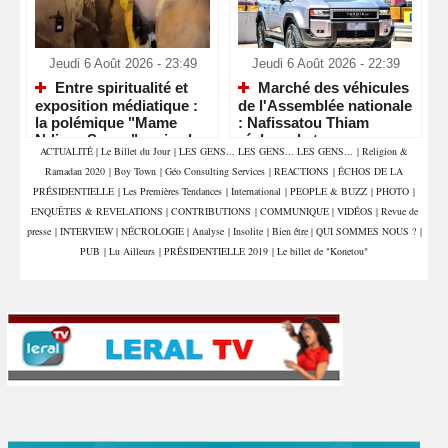
Jeudi 6 Août 2026 - 23:49
Jeudi 6 Août 2026 - 22:39
Entre spiritualité et
Marché des véhicules
exposition médiatique :
de l'Assemblée nationale
la polémique "Mame
: Nafissatou Thiam
Ndiaye Savon" ravive le
réclame la transparence
ACTUALITÉ
|
Le Billet du Jour
|
LES GENS... LES GENS... LES GENS...
|
Religion &
débat sur le respect des
et interpelle les députés
Ramadan 2020
|
Boy Town
|
Géo Consulting Services
|
REACTIONS
|
ÉCHOS DE LA
lieux saints
PRÉSIDENTIELLE
|
Les Premières Tendances
|
International
|
PEOPLE & BUZZ
|
PHOTO
|
ENQUÊTES & REVELATIONS
|
CONTRIBUTIONS
|
COMMUNIQUE
|
VIDÉOS
|
Revue de
presse
|
INTERVIEW
|
NÉCROLOGIE
|
Analyse
|
Insolite
|
Bien être
|
QUI SOMMES NOUS ?
|
PUB
|
Lu Ailleurs
|
PRÉSIDENTIELLE 2019
|
Le billet de "Konetou"