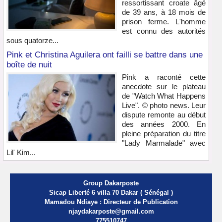
ressortissant croate âgé
de 39 ans, à 18 mois de
prison ferme. L'homme
est connu des autorités
sous quatorze...
Pink et Christina Aguilera ont failli se battre dans une
boîte de nuit
Pink a raconté cette
anecdote sur le plateau
de "Watch What Happens
Live". © photo news. Leur
dispute remonte au début
des années 2000. En
pleine préparation du titre
"Lady Marmalade" avec
Lil' Kim...
Group Dakarposte
Sicap Liberté 6 villa 70 Dakar ( Sénégal )
Mamadou Ndiaye : Directeur de Publication
njaydakarposte@gmail.com
775510747