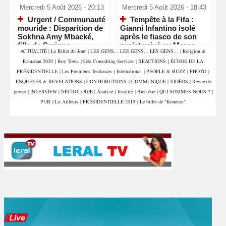
Mercredi 5 Août 2026 - 20:13
Mercredi 5 Août 2026 - 18:43
Urgent / Communauté
Tempête à la Fifa :
mouride : Disparition de
Gianni Infantino isolé
Sokhna Amy Mbacké,
après le fiasco de son
fille de Serigne
projet privé au Maroc
ACTUALITÉ
|
Le Billet du Jour
|
LES GENS... LES GENS... LES GENS...
|
Religion &
Mountakha Mbacké
Ramadan 2020
|
Boy Town
|
Géo Consulting Services
|
REACTIONS
|
ÉCHOS DE LA
PRÉSIDENTIELLE
|
Les Premières Tendances
|
International
|
PEOPLE & BUZZ
|
PHOTO
|
ENQUÊTES & REVELATIONS
|
CONTRIBUTIONS
|
COMMUNIQUE
|
VIDÉOS
|
Revue de
presse
|
INTERVIEW
|
NÉCROLOGIE
|
Analyse
|
Insolite
|
Bien être
|
QUI SOMMES NOUS ?
|
PUB
|
Lu Ailleurs
|
PRÉSIDENTIELLE 2019
|
Le billet de "Konetou"