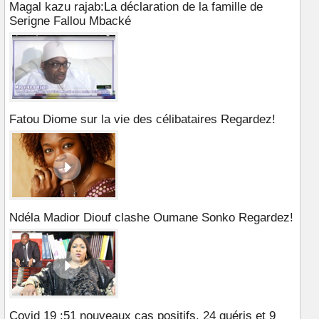
Magal kazu rajab:La déclaration de la famille de
Serigne Fallou Mbacké
Fatou Diome sur la vie des célibataires Regardez!
Ndéla Madior Diouf clashe Oumane Sonko Regardez!
Covid 19 :51 nouveaux cas positifs, 24 guéris et 9