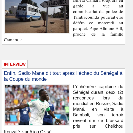
Bineta Camara toujours en
garde à vue au
commissariat de police de
Tambacounda pourrait être
déféré ce mercredi au
parquet. Pape Alioune Fall,
proche de la famille
Camara, a...
INTERVIEW
Enfin, Sadio Mané dit tout après l’échec du Sénégal à
la Coupe du monde
L’éphémère capitaine du
Sénégal durant deux (2)
rencontres lors du
mondial en Russie, Sadio
Mané, en visite à
Bambali, son terroir
revient sur ce brassard
pris sur Cheikhou
Kouyaté, sur Aliou Cissé...