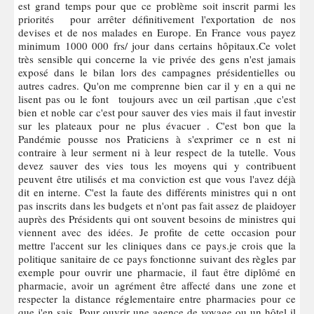
est grand temps pour que ce problème soit inscrit parmi les
priorités pour arrêter définitivement l'exportation de nos
devises et de nos malades en Europe. En France vous payez
minimum 1000 000 frs/ jour dans certains hôpitaux.Ce volet
très sensible qui concerne la vie privée des gens n'est jamais
exposé dans le bilan lors des campagnes présidentielles ou
autres cadres. Qu'on me comprenne bien car il y en a qui ne
lisent pas ou le font toujours avec un œil partisan ,que c'est
bien et noble car c'est pour sauver des vies mais il faut investir
sur les plateaux pour ne plus évacuer . C'est bon que la
Pandémie pousse nos Praticiens à s'exprimer ce n est ni
contraire à leur serment ni à leur respect de la tutelle. Vous
devez sauver des vies tous les moyens qui y contribuent
peuvent être utilisés et ma conviction est que vous l'avez déjà
dit en interne. C'est la faute des différents ministres qui n ont
pas inscrits dans les budgets et n'ont pas fait assez de plaidoyer
auprès des Présidents qui ont souvent besoins de ministres qui
viennent avec des idées. Je profite de cette occasion pour
mettre l'accent sur les cliniques dans ce pays.je crois que la
politique sanitaire de ce pays fonctionne suivant des règles par
exemple pour ouvrir une pharmacie, il faut être diplômé en
pharmacie, avoir un agrément être affecté dans une zone et
respecter la distance réglementaire entre pharmacies pour ce
que j'en sais. Pour ouvrir une agence de voyage ou un hôtel il