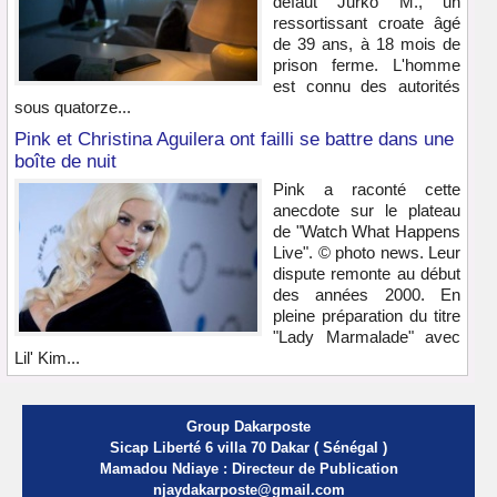
défaut Jurko M., un
ressortissant croate âgé
de 39 ans, à 18 mois de
prison ferme. L'homme
est connu des autorités
sous quatorze...
Pink et Christina Aguilera ont failli se battre dans une
boîte de nuit
Pink a raconté cette
anecdote sur le plateau
de "Watch What Happens
Live". © photo news. Leur
dispute remonte au début
des années 2000. En
pleine préparation du titre
"Lady Marmalade" avec
Lil' Kim...
Group Dakarposte
Sicap Liberté 6 villa 70 Dakar ( Sénégal )
Mamadou Ndiaye : Directeur de Publication
njaydakarposte@gmail.com