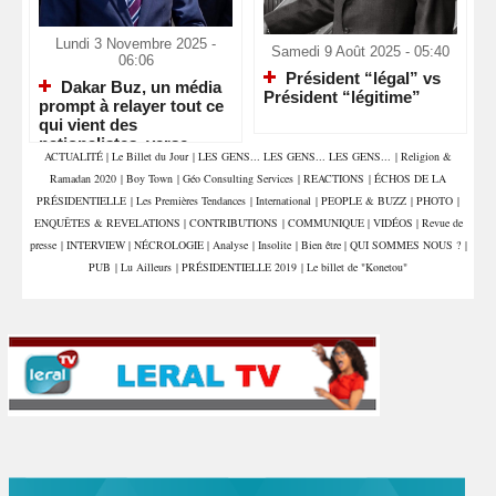
Lundi 3 Novembre 2025 -
Samedi 9 Août 2025 - 05:40
06:06
Président “légal” vs
Dakar Buz, un média
Président “légitime”
prompt à relayer tout ce
qui vient des
nationalistes, verse
ACTUALITÉ
|
Le Billet du Jour
|
LES GENS... LES GENS... LES GENS...
|
Religion &
depuis hier dans la
Ramadan 2020
|
Boy Town
|
Géo Consulting Services
|
REACTIONS
|
ÉCHOS DE LA
manipulation !
PRÉSIDENTIELLE
|
Les Premières Tendances
|
International
|
PEOPLE & BUZZ
|
PHOTO
|
ENQUÊTES & REVELATIONS
|
CONTRIBUTIONS
|
COMMUNIQUE
|
VIDÉOS
|
Revue de
presse
|
INTERVIEW
|
NÉCROLOGIE
|
Analyse
|
Insolite
|
Bien être
|
QUI SOMMES NOUS ?
|
PUB
|
Lu Ailleurs
|
PRÉSIDENTIELLE 2019
|
Le billet de "Konetou"