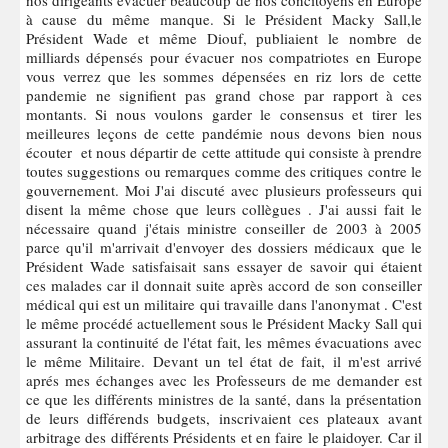
nos dirigeants évacuer beaucoup de nos concitoyens en Europe
à cause du même manque. Si le Président Macky Sall,le
Président Wade et même Diouf, publiaient le nombre de
milliards dépensés pour évacuer nos compatriotes en Europe
vous verrez que les sommes dépensées en riz lors de cette
pandemie ne signifient pas grand chose par rapport à ces
montants. Si nous voulons garder le consensus et tirer les
meilleures leçons de cette pandémie nous devons bien nous
écouter et nous départir de cette attitude qui consiste à prendre
toutes suggestions ou remarques comme des critiques contre le
gouvernement. Moi J'ai discuté avec plusieurs professeurs qui
disent la même chose que leurs collègues . J'ai aussi fait le
nécessaire quand j'étais ministre conseiller de 2003 à 2005
parce qu'il m'arrivait d'envoyer des dossiers médicaux que le
Président Wade satisfaisait sans essayer de savoir qui étaient
ces malades car il donnait suite après accord de son conseiller
médical qui est un militaire qui travaille dans l'anonymat . C'est
le même procédé actuellement sous le Président Macky Sall qui
assurant la continuité de l'état fait, les mêmes évacuations avec
le même Militaire. Devant un tel état de fait, il m'est arrivé
aprés mes échanges avec les Professeurs de me demander est
ce que les différents ministres de la santé, dans la présentation
de leurs différends budgets, inscrivaient ces plateaux avant
arbitrage des différents Présidents et en faire le plaidoyer. Car il