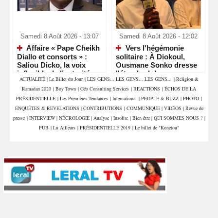
Samedi 8 Août 2026 - 13:07
Samedi 8 Août 2026 - 12:02
Affaire « Pape Cheikh
Vers l'hégémonie
Diallo et consorts » :
solitaire : À Diokoul,
Saliou Dicko, la voix
Ousmane Sonko dresse
inflexible de l’autorité
l'étendard de
ACTUALITÉ
|
Le Billet du Jour
|
LES GENS... LES GENS... LES GENS...
|
Religion &
judiciaire
l'indépendance politique
Ramadan 2020
|
Boy Town
|
Géo Consulting Services
|
REACTIONS
|
ÉCHOS DE LA
PRÉSIDENTIELLE
|
Les Premières Tendances
|
International
|
PEOPLE & BUZZ
|
PHOTO
|
ENQUÊTES & REVELATIONS
|
CONTRIBUTIONS
|
COMMUNIQUE
|
VIDÉOS
|
Revue de
presse
|
INTERVIEW
|
NÉCROLOGIE
|
Analyse
|
Insolite
|
Bien être
|
QUI SOMMES NOUS ?
|
PUB
|
Lu Ailleurs
|
PRÉSIDENTIELLE 2019
|
Le billet de "Konetou"