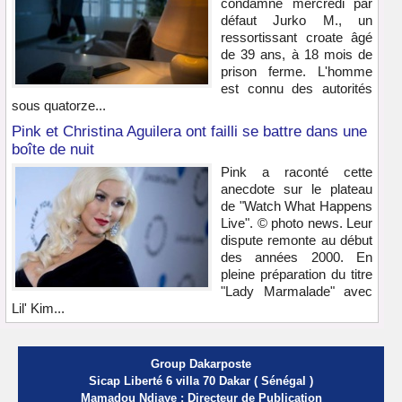
condamné mercredi par
défaut Jurko M., un
ressortissant croate âgé
de 39 ans, à 18 mois de
prison ferme. L'homme
est connu des autorités
sous quatorze...
Pink et Christina Aguilera ont failli se battre dans une
boîte de nuit
Pink a raconté cette
anecdote sur le plateau
de "Watch What Happens
Live". © photo news. Leur
dispute remonte au début
des années 2000. En
pleine préparation du titre
"Lady Marmalade" avec
Lil' Kim...
Group Dakarposte
Sicap Liberté 6 villa 70 Dakar ( Sénégal )
Mamadou Ndiaye : Directeur de Publication