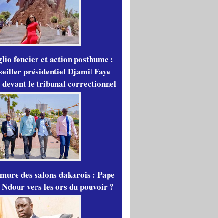
lio foncier et action posthume :
seiller présidentiel Djamil Faye
 devant le tribunal correctionnel
mure des salons dakarois : Pape
 Ndour vers les ors du pouvoir ?