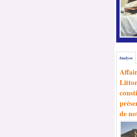
Analyse
Affai
Littor
consti
prése
de no