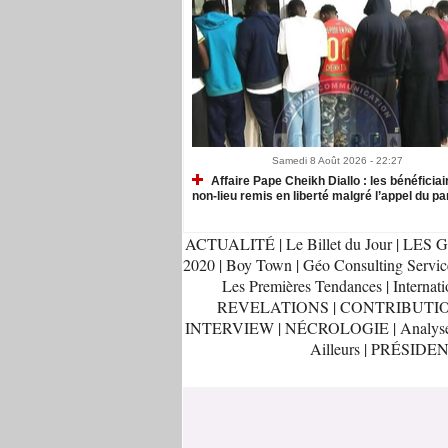
Samedi 8 Août 2026 - 22:27
Affaire Pape Cheikh Diallo : les bénéficiai
non-lieu remis en liberté malgré l’appel du pa
ACTUALITÉ
|
Le Billet du Jour
|
LES G
2020
|
Boy Town
|
Géo Consulting Servic
Les Premières Tendances
|
Internati
REVELATIONS
|
CONTRIBUTI
INTERVIEW
|
NÉCROLOGIE
|
Analys
Ailleurs
|
PRÉSIDEN