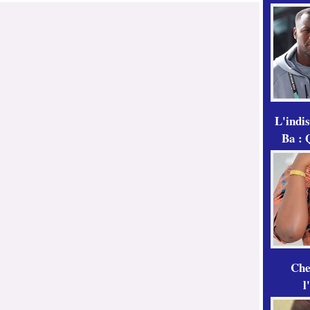
L'indi
Ba : 
Che
l