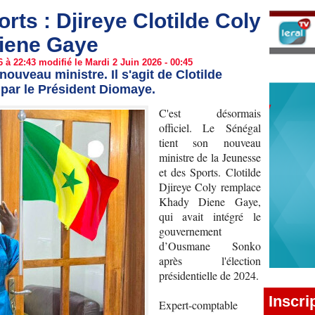
rts : Djireye Clotilde Coly
iene Gaye
 à 22:43 modifié le Mardi 2 Juin 2026 - 00:45
nouveau ministre. Il s'agit de Clotilde
par le Président Diomaye.
C'est désormais
officiel. Le Sénégal
tient son nouveau
ministre de la Jeunesse
et des Sports. Clotilde
Djireye Coly remplace
Khady Diene Gaye,
qui avait intégré le
gouvernement
d’Ousmane Sonko
après l'élection
présidentielle de 2024.
Inscri
Expert-comptable