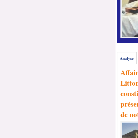
Analyse
Affai
Littor
consti
prése
de no