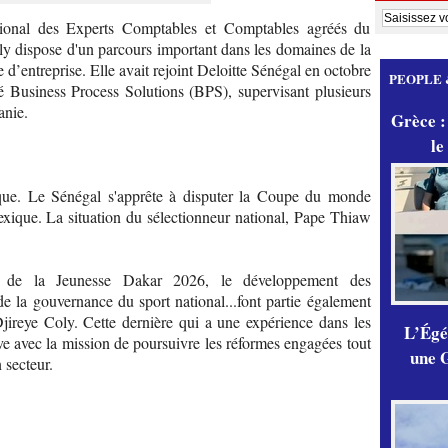
ational des Experts Comptables et Comptables agréés du
 dispose d'un parcours important dans les domaines de la
e d’entreprise. Elle avait rejoint Deloitte Sénégal en octobre
PEOPLE 
té Business Process Solutions (BPS), supervisant plusieurs
anie.
Grèce :
le
ique. Le Sénégal s'apprête à disputer la Coupe du monde
ique. La situation du sélectionneur national, Pape Thiaw
 de la Jeunesse Dakar 2026, le développement des
 de la gouvernance du sport national...font partie également
Djireye Coly. Cette dernière qui a une expérience dans les
L’Égér
ive avec la mission de poursuivre les réformes engagées tout
une G
 secteur.