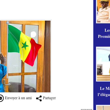
Les
Premiè
Le Ma
l’élég
Envoyer à un ami
Partager