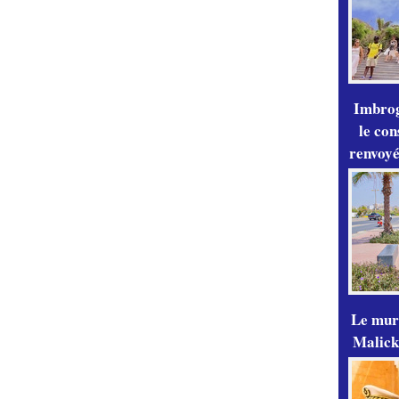
Imbrog
le con
renvoyé
Le mur
Malick