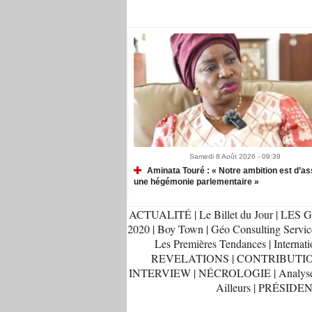
Recommandé Pour Vous
Samedi 8 Août 2026 - 09:39
Aminata Touré : « Notre ambition est d’as
une hégémonie parlementaire »
ACTUALITÉ
|
Le Billet du Jour
|
LES G
2020
|
Boy Town
|
Géo Consulting Servic
Les Premières Tendances
|
Internati
REVELATIONS
|
CONTRIBUTI
INTERVIEW
|
NÉCROLOGIE
|
Analys
Ailleurs
|
PRÉSIDEN