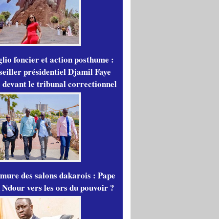
lio foncier et action posthume :
seiller présidentiel Djamil Faye
 devant le tribunal correctionnel
mure des salons dakarois : Pape
 Ndour vers les ors du pouvoir ?