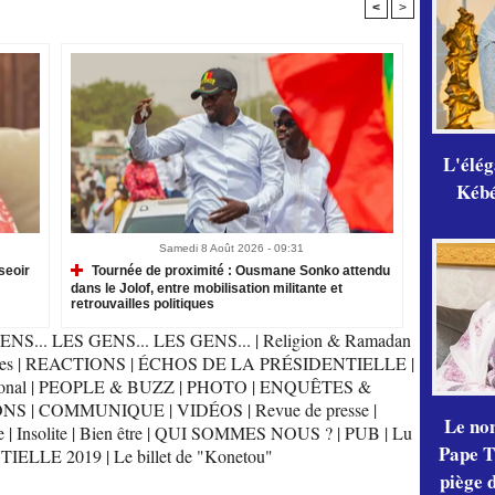
<
>
L'élé
Kébé,
Samedi 8 Août 2026 - 09:31
seoir
Tournée de proximité : Ousmane Sonko attendu
dans le Jolof, entre mobilisation militante et
retrouvailles politiques
ENS... LES GENS... LES GENS...
|
Religion & Ramadan
es
|
REACTIONS
|
ÉCHOS DE LA PRÉSIDENTIELLE
|
onal
|
PEOPLE & BUZZ
|
PHOTO
|
ENQUÊTES &
ONS
|
COMMUNIQUE
|
VIDÉOS
|
Revue de presse
|
Le no
e
|
Insolite
|
Bien être
|
QUI SOMMES NOUS ?
|
PUB
|
Lu
Pape Th
TIELLE 2019
|
Le billet de "Konetou"
piège 